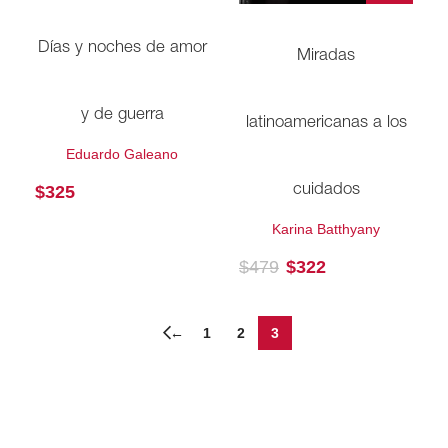
Días y noches de amor
Miradas
y de guerra
latinoamericanas a los
Eduardo Galeano
$
325
cuidados
Karina Batthyany
$
479
$
322
←
1
2
3