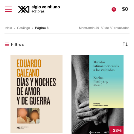
$
0
0
Inicio
Catálogo
Página 3
Mostrando 49–50 de 50 resultados
Filtros
-33%