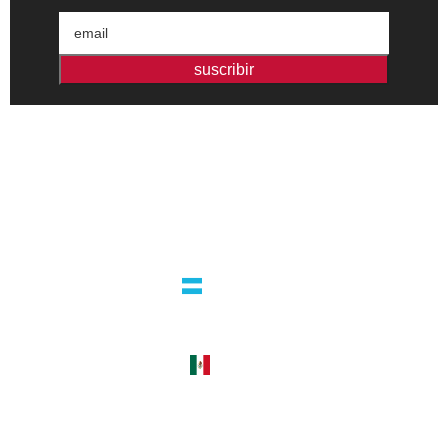
suscribir
Editorial independiente de pensamiento crítico y ensayos de
intervención. Libros para interrogar el presente.
la editorial
argentina
guatemala 4824 C1425bup – CABA
tel +54 11 4770 9090
méxico
cerro del agua 248 del. coyoacán
04310 – cdmx
tel +52 55 5658-7999