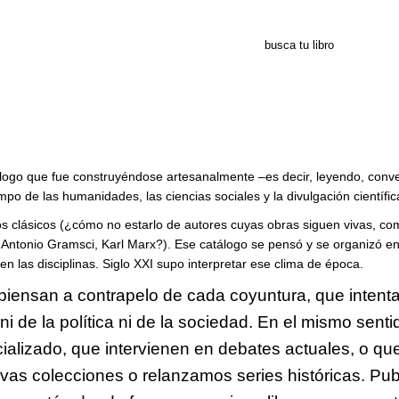
catálogo que fue construyéndose artesanalmente –es decir, leyendo, c
mpo de las humanidades, las ciencias sociales y la divulgación científic
 clásicos (¿cómo no estarlo de autores cuyas obras siguen vivas, como
tonio Gramsci, Karl Marx?). Ese catálogo se pensó y se organizó en 
 las disciplinas. Siglo XXI supo interpretar ese clima de época.
piensan a contrapelo de cada coyuntura, que intenta
i de la política ni de la sociedad. En el mismo senti
cializado, que intervienen en debates actuales, o 
s colecciones o relanzamos series históricas. Publ