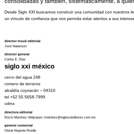
consolidadas y también, sistemáticamente, a quie
Desde Siglo XXI buscamos construir una comunidad con nuestros lect
un vínculo de confianza que nos permita estar atentos a sus interes
director insud editorial
José Natanson
director general
Carlos E. Díaz
siglo xxi méxico
cerro del agua 248
romero de terreros
alcaldía coyoacán – 04310
tel +52 55 5658-7999
cdmx
directora editorial
Rocío Martínez Velázquez rmartinez@sigloxxieditores.com.mx
gerente comercial
Gloria Negrete Rosillo