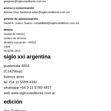
gnegrete@sigloxxieditores.com.mx
prensa y comunicación
Antonio Díaz Sandoval adiaz@sigloxxieditores.com.mx
gerente de administración
Daniel A. Juárez Suárez contabilidad@sigloxxieditores.com.mx
librería
ciudad de méxico
romero de terreros
alcaldía coyoacán – 04310
cdmx
55 5339-2414
siglo xxi argentina
guatemala 4824
(C1425bup)
buenos aires
tel +54 11 5599-4392
whatsapp +54 9 11 5780-4817
web www.sigloxxieditores.com.ar
edición
Ana Galdeano