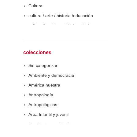
Cultura
cultura / arte / historia /educación
cultura /feminismo / filofosofía /
sociología
Derecho
Economía
colecciones
Educaciòn
Sin categorizar
Estadística
Ambiente y democracia
Feminismo
América nuestra
Filosofía social
Antropología
Historia
Antropológicas
Lingüística
Área Infantil y juvenil
Literatura infantil
Arquitectura y urbanismo
Medioambiente
Arte y pensamiento