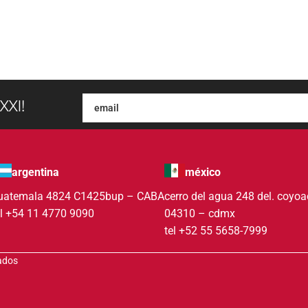
XXI!
argentina
méxico
uatemala 4824 C1425bup – CABA
cerro del agua 248 del. coyo
el +54 11 4770 9090
04310 – cdmx
tel +52 55 5658-7999
vados