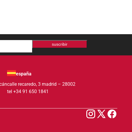
suscribir
españa
acán
calle recaredo, 3 madrid – 28002
tel +34 91 650 1841