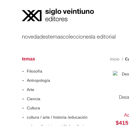
novedades
temas
colecciones
la editorial
temas
Inicio
C
Filosofía
Antropología
Arte
Desa
Ciencia
Cultura
Ad
cultura / arte / historia /educación
$
415
cultura /feminismo / filofosofía /