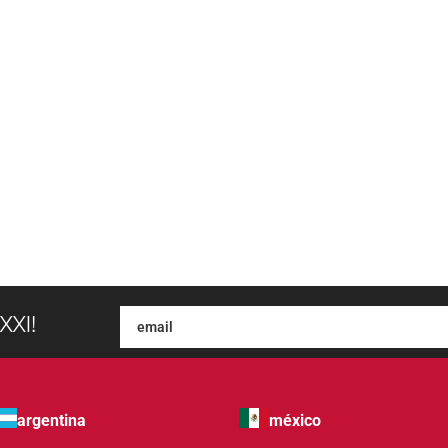
XXI!
argentina
méxico