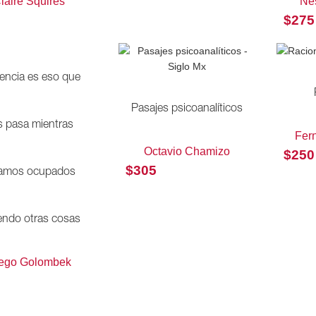
laire Squires
Nés
$
275
iencia es eso que
Pasajes psicoanalíticos
 pasa mientras
Fer
Octavio Chamizo
$
250
$
305
amos ocupados
endo otras cosas
ego Golombek