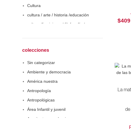
Cultura
cultura / arte / historia /educación
$
409
cultura /feminismo / filofosofía /
sociología
Derecho
Economía
colecciones
Educaciòn
Sin categorizar
Estadística
Ambiente y democracia
Feminismo
América nuestra
Filosofía social
La ma
Antropología
Historia
Antropológicas
Lingüística
Área Infantil y juvenil
de 
Literatura infantil
Arquitectura y urbanismo
Medioambiente
Arte y pensamiento