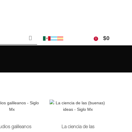
$
0
0
udios galileanos
La ciencia de las