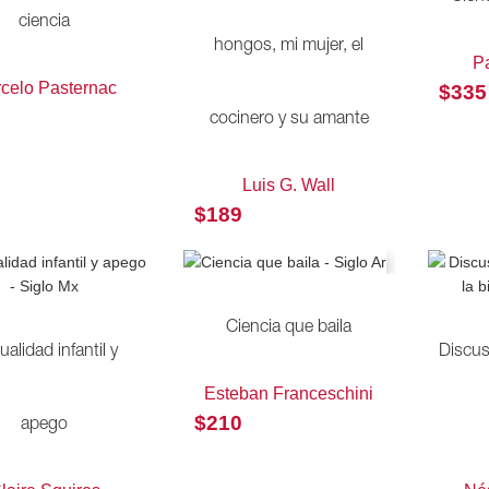
ciencia
hongos, mi mujer, el
P
celo Pasternac
$
335
cocinero y su amante
Luis G. Wall
$
189
Ciencia que baila
alidad infantil y
Discus
Esteban Franceschini
$
210
apego