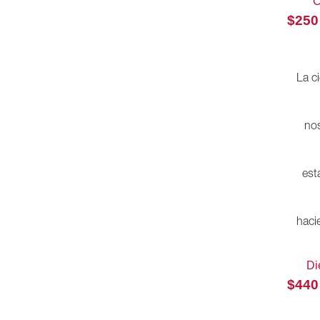
C
Enciclopedia de conocimientos
fundamentales
$
250
Escuchar con los ojos
Filosofía
La c
Filósofos en 90 minutos
Hacer historia
nos
Historia
Historia de la cuestión agraria mexicana
est
Historia de la filosofía
Historia de la tecnología
Historia de las religiones
haci
Historia inmediata
Di
Historia universal
$
440
Historia y Cultura
La clase obrera en la historia de México