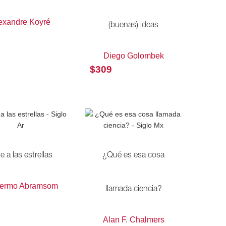
exandre Koyré
(buenas) ideas
Diego Golombek
$
309
je a las estrellas
¿Qué es esa cosa
lermo Abramsom
llamada ciencia?
Alan F. Chalmers