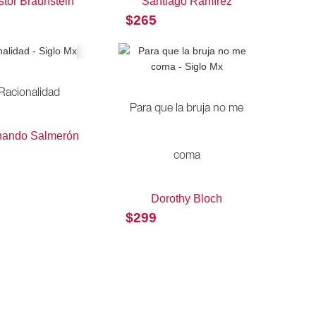
tor Braunstein
Santiago Ramírez
$
265
Racionalidad
Para que la bruja no me
nando Salmerón
coma
Dorothy Bloch
$
299