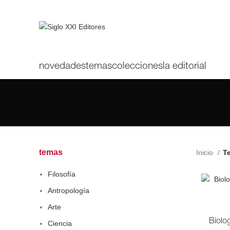
novedades
temas
colecciones
la editorial
temas
Inicio
T
Filosofía
Antropología
Arte
Biolo
Ciencia