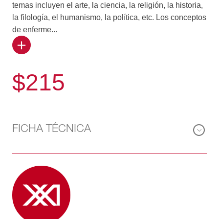
temas incluyen el arte, la ciencia, la religión, la historia,
la filología, el humanismo, la política, etc. Los conceptos
de enferme...
dad y salud emergen no como complejas definiciones
de especialistas sino como vivencias generales,
$215
relevantes a todas las esferas de la vida cotidiana de
casi todos los hombres. La reserva se refiere al
pensamiento, a la conciencia de nuestros actos y de
nuestro papel en el esquema del mundo
contemporáneo. El autor, Ruy Pérez Tamayo, se graduó
FICHA TÉCNICA
de médico cirujano en la Facultad de Medicina de la
UNAM y durante casi 30 años ha trabajado en
investigación biomédica. Sus publicaciones técnicas
incluyen una centena de artículos aparecidos en
revistas nacionales y extranjeras, así como libros de
texto de su especialidad y monografías sobre temas
relevantes a la patología mexicana. Ha publicado dos