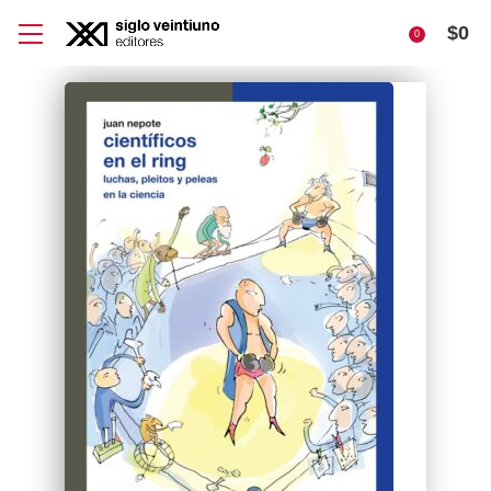
$
0
0