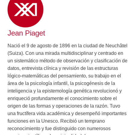
caracterizar las tendencias del conocimiento biológico,
delimita las correspondencias entre las estructuras del
conocimiento en general y las de la vida; más adelante,
analiza los niveles de comportamiento, tomando muy
Jean Piaget
en cuenta los trabajos de la nueva psicología animal y
comparándolos con los de psicología del niño. Por
Nació el 9 de agosto de 1896 en la ciudad de Neuchâtel
detalladas confrontaciones de la inteligencia y el
(Suiza). Con una mirada multidisciplinar y centrado en
instinto, el autor llega a una nueva solución de este
un sistemático método de observación y clasificación de
problema clásico. La obra acaba con un intento general
datos, entrevista clínica y revisión de las estructuras
de interpretación biológica del conocimiento capaz de
lógico-matemáticas del pensamiento, su trabajo en el
coordinar las exigencias, tan diferentes aparentemente,
área de la psicología infantil, la psicogénesis de la
de la epistemología lógico-matemática y de las teorías
inteligencia y la epistemología genética revolucionó y
actuales de la evolución. Más aún que síntesis de los
enriqueció profundamente el conocimiento sobre el
trabajos de toda una vida, este libro es, sobre todo, una
origen de las formas y operaciones de la razón. Tuvo
apertura a nuevos problemas y una llamada a la
una fructífera vida académica y desempeñó importantes
colaboración entre las diversas disciplinas.
funciones en la Unesco. Recibió un temprano
reconocimiento y fue distinguido con numerosos