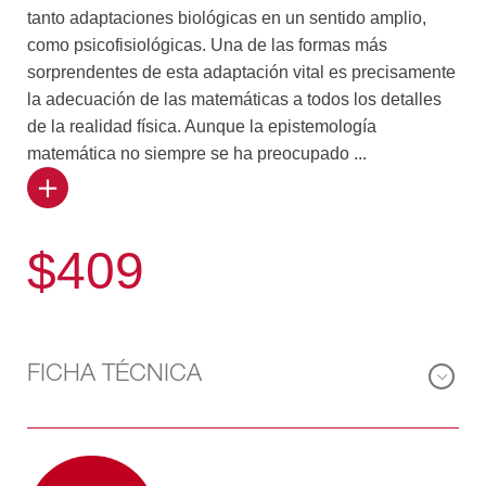
tanto adaptaciones biológicas en un sentido amplio,
como psicofisiológicas. Una de las formas más
sorprendentes de esta adaptación vital es precisamente
la adecuación de las matemáticas a todos los detalles
de la realidad física. Aunque la epistemología
matemática no siempre se ha preocupado ...
por este aspecto del problema, en cambio varios
grandes biólogos han intentado recientemente resolver
$409
esta cuestión, que de hecho corresponde a la
preocupación central de las teorías clásicas del
conocimiento. El autor de esta obra, psicólogo y
epistemólogo, pero de formación biológica, se ha
propuesto confrontar los datos de la biología
FICHA TÉCNICA
contemporánea en los diversos campos de la
evolución, la herencia, las regulaciones y el desarrollo
embriológico, con los datos psicogenéticos y con las
grandes corrientes epistemológicas actuales. Tras