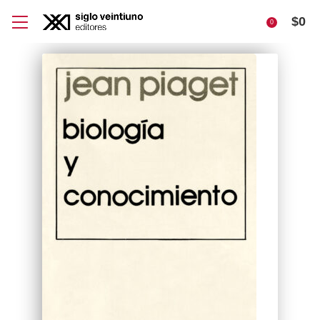
$
0
0