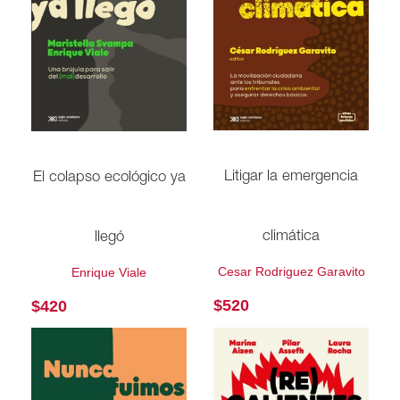
Litigar la emergencia
El colapso ecológico ya
climática
llegó
Cesar Rodriguez Garavito
Enrique Viale
$
520
$
420