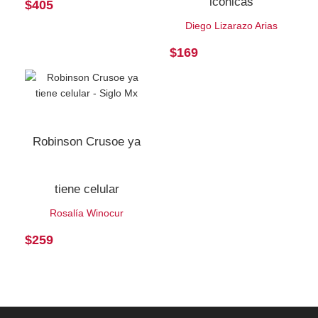
icónicas
$
405
Diego Lizarazo Arias
$
169
Robinson Crusoe ya
tiene celular
Rosalía Winocur
$
259