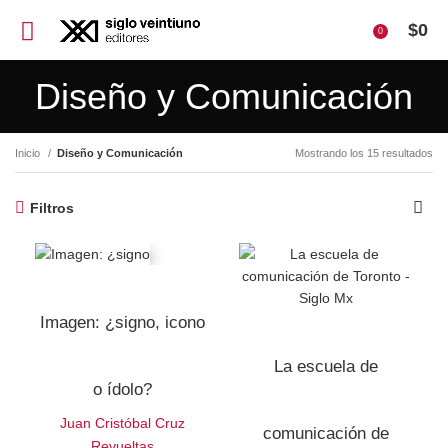
$
0
0
Diseño y Comunicación
Inicio
Diseño y Comunicación
Mostrando los 15 resultados
Filtros
Imagen: ¿signo, icono
La escuela de
o ídolo?
Juan Cristóbal Cruz
comunicación de
Revueltas