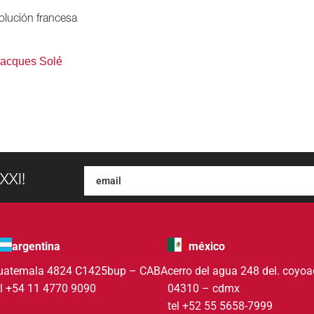
olución francesa
Jacques Solé
XXI!
argentina
méxico
uatemala 4824 C1425bup – CABA
cerro del agua 248 del. coyo
el +54 11 4770 9090
04310 – cdmx
tel +52 55 5658-7999