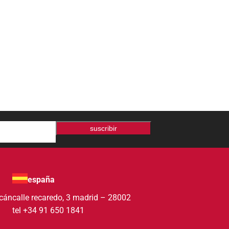
suscribir
españa
acán
calle recaredo, 3 madrid – 28002
tel +34 91 650 1841