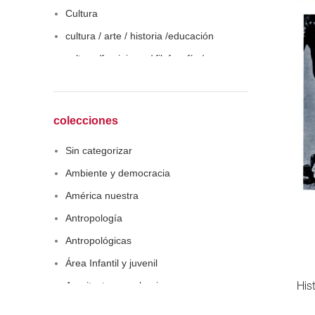
Cultura
cultura / arte / historia /educación
cultura /feminismo / filofosofía /
sociología
Derecho
Economía
colecciones
Educaciòn
Sin categorizar
Estadística
Ambiente y democracia
Feminismo
América nuestra
Filosofía social
Antropología
Historia
Antropológicas
Lingüística
Área Infantil y juvenil
Literatura infantil
Arquitectura y urbanismo
Hist
Medioambiente
Arte y pensamiento