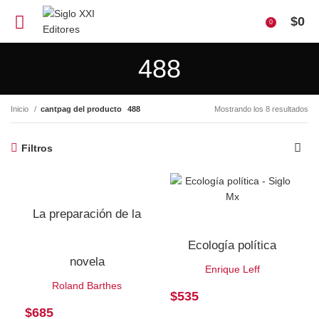
$
0
0
488
Inicio
cantpag del producto
488
Mostrando los 8 resultados
Filtros
La preparación de la
Ecología política
novela
Enrique Leff
Roland Barthes
$
535
$
685