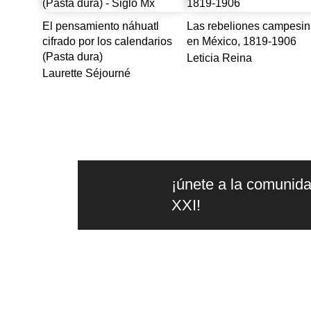
El pensamiento náhuatl
Las rebeliones campesi
cifrado por los calendarios
en México, 1819-1906
(Pasta dura)
Leticia Reina
Laurette Séjourné
¡únete a la comunida
XXI!
la
edit
Editorial independiente de