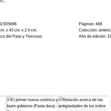
o...
l punto de partida del año astronómico, sino que nos enseña que 
 finalmente cuándo comenzaba este último.
82305696
Páginas: 488
m. x 43 cm. x 2.4 cm.
Colección: améric
sco del Paso y Troncoso
Año de edición: 1