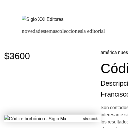
novedades
temas
colecciones
la editorial
américa nues
$3600
Códi
Descripci
Francisc
Son contados 
interesante s
sin stock
los resultado