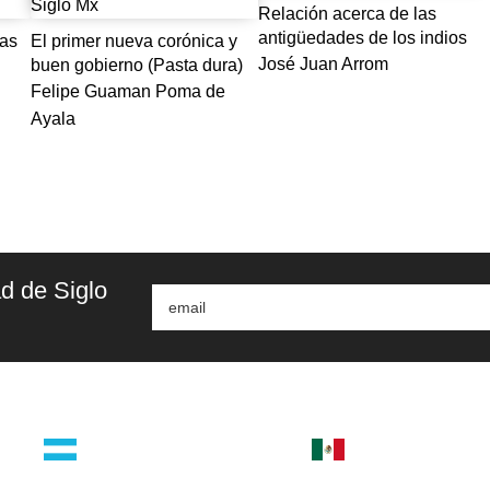
Relación acerca de las
antigüedades de los indios
nas
El primer nueva corónica y
José Juan Arrom
buen gobierno (Pasta dura)
Felipe Guaman Poma de
Ayala
d de Siglo
argentina
méxico
orial