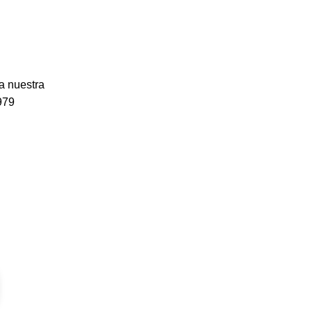
no coincidía con el año civil y religioso,
a nuestra
979