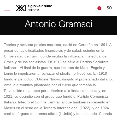
$
0
0
Antonio Gramsci
Teórico y activista político marxista, nació en Cerdeña en 1891. A
pesar de las dificultades financieras y de salud, estudió en la
Universidad de Turín, donde recibió la influencia intelectual de
Croce y de los socialistas. En 1913 se afilió al Partido Socialista
Italiano. . Al final de la guerra, sus lecturas de Marx, Engels y
Lenin lo impulsaron a rechazar el idealismo filosófico. En 1919
fundó el periódico L’Ordine Nuovo, dirigido al proletariado italiano.
Ante la disyuntiva planteada por el curso que tomaba la
Revolución rusa, optó por adherirse a la línea comunista y, en
1921, se escindió con el grupo que fundó el Partido Comunista
Italiano. Integró el Comité Central, al que también representó en
Moscú en el seno de la Tercera Internacional (1922), y en 1924
creó un órgano de prensa oficial (L’Unità) y fue diputado. Cuando