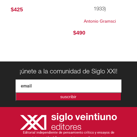
$
425
1933)
Antonio Gramsci
$
490
¡únete a la comunidad de Siglo XXI!
suscribir
Editorial independiente de pensamiento crítico y ensayos de