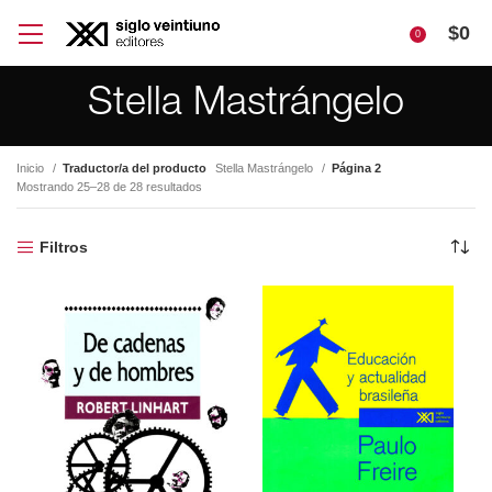
$
0
0
Stella Mastrángelo
Inicio
Traductor/a del producto
Stella Mastrángelo
Página 2
Mostrando 25–28 de 28 resultados
Filtros