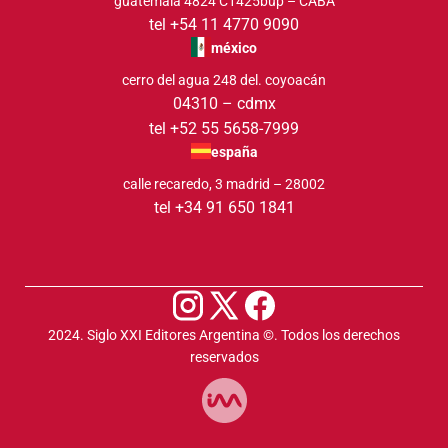
guatemala 4824 C1425bup – CABA
tel +54 11 4770 9090
méxico
cerro del agua 248 del. coyoacán
04310 – cdmx
tel +52 55 5658-7999
españa
calle recaredo, 3 madrid – 28002
tel +34 91 650 1841
2024. Siglo XXI Editores Argentina ©️. Todos los derechos
reservados