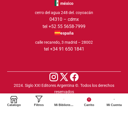
méxico
cerro del agua 248 del. coyoacán
04310 – cdmx
tel +52 55 5658-7999
españa
calle recaredo, 3 madrid – 28002
tel +34 91 650 1841
2024. Siglo XXI Editores Argentina ©️. Todos los derechos
reservados
0
Catalogo
Filtros
Mi Biblioteca
Carrito
Mi Cuenta