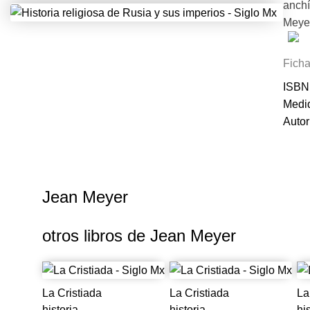
anchí
Meyer
págin
Ficha
germe
ISBN
se vi
Medid
juven
Autor
abor
Conve
reali
que e
ecles
Jean Meyer
permi
mundi
otros libros de
Jean Meyer
Rusia
La Cristiada
La Cristiada
La
historia
historia
hi