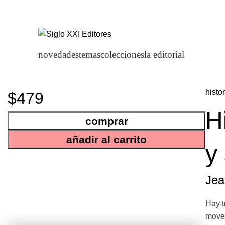
novedades
temas
colecciones
la editorial
histo
$479
H
comprar
añadir al carrito
y
Jea
Hay t
moved