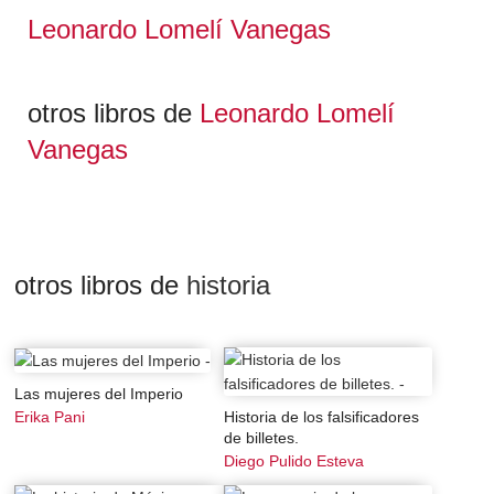
propiciaron una lenta rearticulación de los vínculos
Leonardo Lomelí Vanegas
entre el Estado y los diversos agentes económicos. Se
trata de una obra imprescindible para comprender los
procesos que han limitado y condicionado el desarrollo
otros libros de
Leonardo Lomelí
económico, político y social de México.
Vanegas
otros libros de
historia
Las mujeres del Imperio
Historia de los falsificadores
Erika Pani
de billetes.
Diego Pulido Esteva