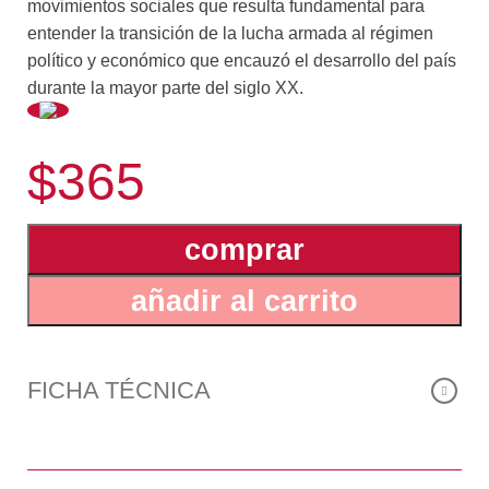
movimientos sociales que resulta fundamental para
entender la transición de la lucha armada al régimen
político y económico que encauzó el desarrollo del país
durante la mayor parte del siglo XX.
...
$365
Su autor, Leonardo Lomelí Venegas —destacado
investigador, economista, historiador, académico y
actual rector de la UNAM—, despliega una perspectiva
comprar
analítica desde la economía política para discernir con
añadir al carrito
mayor claridad las etapas de la reconstrucción
económica, la consolidación del Estado
posrevolucionario y la evolución de las relaciones
sociales después de la Revolución mexicana.
FICHA TÉCNICA
Lomelí también asume un enfoque eficaz para exponer
la forma en que las relaciones políticas y económicas
con otras naciones condicionaron la recuperación y