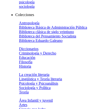
psicología
sociología
Colecciones
Antropología
Biblioteca Básica de Administración Pública
Biblioteca clásica de siglo veintiuno
Biblioteca del Pensamiento Socialista
Biblioteca Eduardo Galeano
Diccionarios
Criminología y Derecho
Educación
Filosofía
Historia
La creación literaria
Lingüística y Teoría literaria
Psicología y Psicoanálisis
Sociología y Política
Teoría
Área Infantil y juvenil
Artes