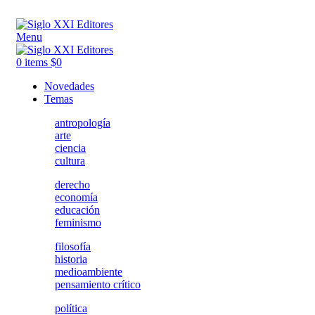
ADD ANYTHING HERE OR JUST REMOVE IT…
Menu
0
items
$
0
Novedades
Temas
antropología
arte
ciencia
cultura
derecho
economía
educación
feminismo
filosofía
historia
medioambiente
pensamiento crítico
política