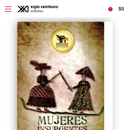
$
0
0