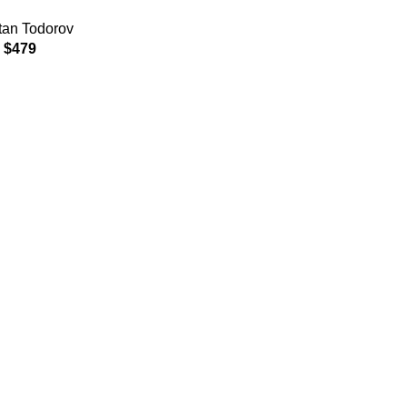
tan Todorov
$
479