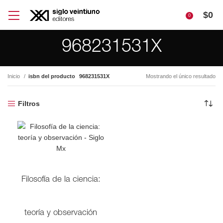
$
0
0
968231531X
Inicio
isbn del producto
968231531X
Mostrando el único resultado
Filtros
Filosofía de la ciencia:
teoría y observación