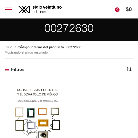
$
0
0
00272630
Inicio
Código interno del producto
00272630
Mostrando el único resultado
Filtros