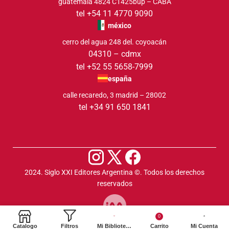
guatemala 4824 C1425bup – CABA
tel +54 11 4770 9090
méxico
cerro del agua 248 del. coyoacán
04310 – cdmx
tel +52 55 5658-7999
españa
calle recaredo, 3 madrid – 28002
tel +34 91 650 1841
2024. Siglo XXI Editores Argentina ©️. Todos los derechos
reservados
0
Catalogo
Filtros
Mi Biblioteca
Carrito
Mi Cuenta