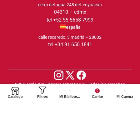
cerro del agua 248 del. coyoacán
04310 – cdmx
tel +52 55 5658-7999
españa
calle recaredo, 3 madrid – 28002
tel +34 91 650 1841
2024. Siglo XXI Editores Argentina ©️. Todos los derechos
reservados
0
Catalogo
Filtros
Mi Biblioteca
Carrito
Mi Cuenta