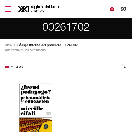
$
0
0
00261702
Inicio
Código interno del producto
00261702
Mostrando el único resultado
Filtros