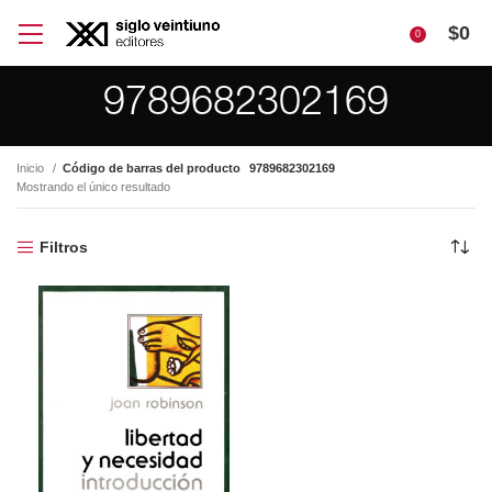
$
0
0
9789682302169
Inicio
Código de barras del producto
9789682302169
Mostrando el único resultado
Filtros