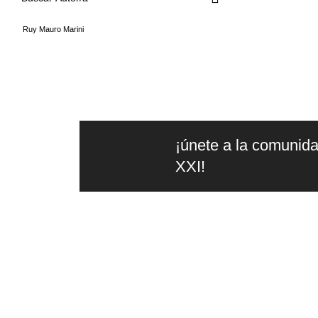
Biblioteca básica de las metrópolis
Ruy Mauro Marini
Biblioteca clásica de siglo veintiuno
Biblioteca Clásica Siglo Veintiuno
Biblioteca del Pensamiento Socialista
Biblioteca Eduardo Galeano
Ciencia que ladra...
Ciencia que ladra... Serie Mayor
¡únete a la comunida
Ciencia y Técnica
XXI!
Criminología y Derecho
Cuadernos del seminario de problemas científicos y
filosóficos de la UNAM
Cultura y Creación intelectual
Derecho y Política
la
Diccionarios
edit
Editorial independiente de
Diseño y Comunicación
pensamiento crítico y ensayos de
Economía y Demografía
intervención. Libros para interrogar
Educación