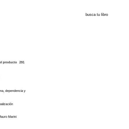
291
el producto
291
ina, dependencia y
balización
auro Marini