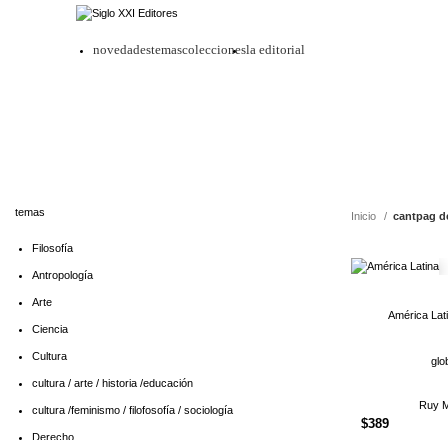
novedades
temas
colecciones
la editorial
temas
Inicio
cantpag d
Filosofía
Antropología
Arte
América Lat
Ciencia
Cultura
glo
cultura / arte / historia /educación
Ruy M
cultura /feminismo / filofosofía / sociología
$
389
Derecho