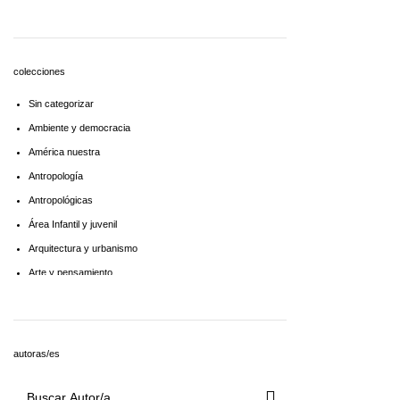
Economía
Educaciòn
Estadística
colecciones
Feminismo
Sin categorizar
Filosofía social
Ambiente y democracia
Historia
América nuestra
Lingüística
Antropología
Literatura infantil
Antropológicas
Medioambiente
Área Infantil y juvenil
Pensamiento crítico
Arquitectura y urbanismo
Política
Arte y pensamiento
Psicoanálisis
Artes
Psicología
Biblioteca América Latina
Religión
Biblioteca aprender a aprender
Singular
autoras/es
Biblioteca Básica de Administración Pública
Sociología
Biblioteca básica de historia