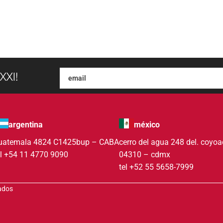
XXI!
argentina
méxico
uatemala 4824 C1425bup – CABA
cerro del agua 248 del. coyo
el +54 11 4770 9090
04310 – cdmx
tel +52 55 5658-7999
vados