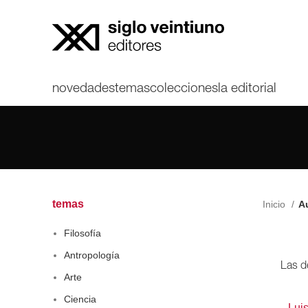
novedades
temas
colecciones
la editorial
temas
Inicio
Au
Filosofía
Antropología
Las d
Arte
Ciencia
Lui