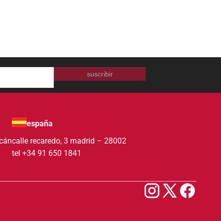
suscribir
españa
acán
calle recaredo, 3 madrid – 28002
tel +34 91 650 1841