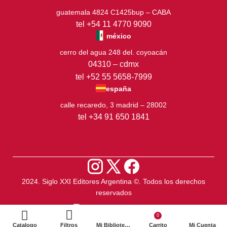
guatemala 4824 C1425bup – CABA
tel +54 11 4770 9090
méxico
cerro del agua 248 del. coyoacán
04310 – cdmx
tel +52 55 5658-7999
españa
calle recaredo, 3 madrid – 28002
tel +34 91 650 1841
2024. Siglo XXI Editores Argentina ©️. Todos los derechos
reservados
0
Catalogo
Filtros
Mi Biblioteca
Carrito
Mi Cuenta