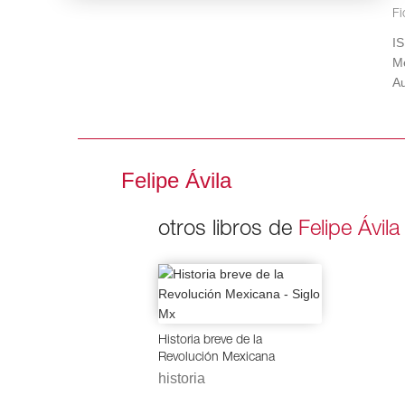
d
Fi
ca
I
re
Me
c
Au
re
ci
go
e
Felipe Ávila
Mo
La
otros libros de
Felipe Ávila
me
Historia breve de la
Revolución Mexicana
historia