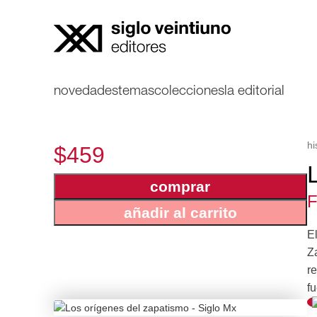
novedades
temas
colecciones
la editorial
hi
$459
comprar
F
añadir al carrito
El
Z
re
fu