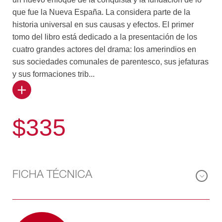
que fue la Nueva España. La considera parte de la
historia universal en sus causas y efectos. El primer
tomo del libro está dedicado a la presentación de los
cuatro grandes actores del drama: los amerindios en
sus sociedades comunales de parentesco, sus jefaturas
y sus formaciones trib...
utarias; los europeos del capitalismo mercantil,
comerciantes, prestamistas y corsarios; los españoles
$335
recién salidos de la Reconquista, conquistadores,
frailes, funcionarios y colonos, así como los africanos
que llegaron, a su pesar y en condición de esclavos,
para tomar parte en la fundación de la nueva sociedad.
Cada uno de ellos dejó una profunda marca en el
FICHA TÉCNICA
proceso, aun cuando los pueblos originarios fueron
siempre mayoría.
El segundo tomo está dedicado a la historia de la
conquista propiamente dicha, no solamente como se ha