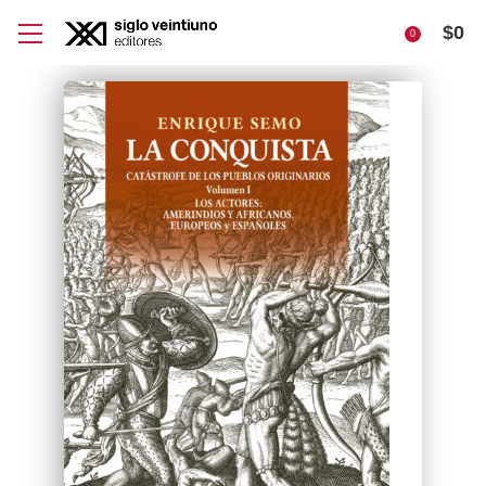
$
0
0