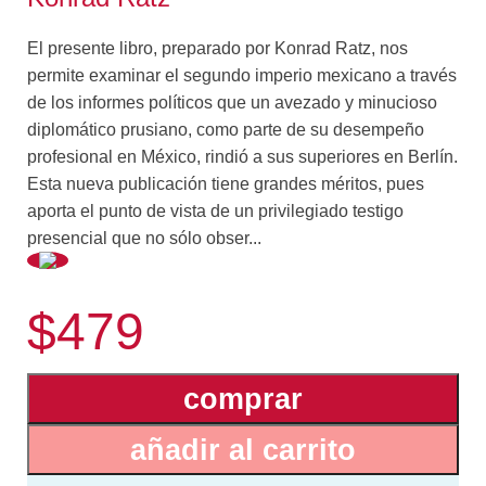
El presente libro, preparado por Konrad Ratz, nos
permite examinar el segundo imperio mexicano a través
de los informes políticos que un avezado y minucioso
diplomático prusiano, como parte de su desempeño
profesional en México, rindió a sus superiores en Berlín.
Esta nueva publicación tiene grandes méritos, pues
aporta el punto de vista de un privilegiado testigo
presencial que no sólo obser...
vó y palpó directamente los enormes problemas que
$479
confrontó el gobierno de Maximiliano, sino que además
se convirtió en un importante protagonista en los
acontecimientos finales que condujeron al archiduque
comprar
austriaco al paredón.
Como Magnus llegó a México sólo un año antes del
añadir al carrito
fusilamiento de Maximiliano, lo que en realidad
presenció fue el fin de su régimen, por lo cual el título