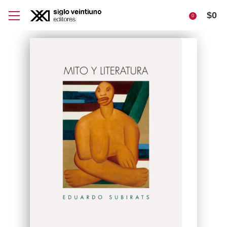
$
0
0