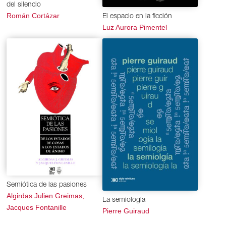
del silencio
Román Cortázar
El espacio en la ficción
Luz Aurora Pimentel
Semiótica de las pasiones
Algirdas Julien Greimas,
La semiología
Jacques Fontanille
Pierre Guiraud