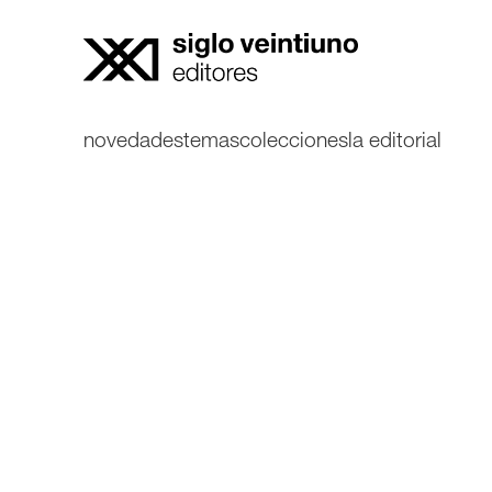
novedades
temas
colecciones
la editorial