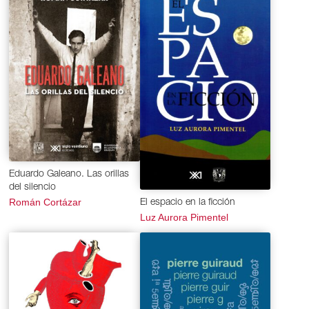
Eduardo Galeano. Las orillas
del silencio
Román Cortázar
El espacio en la ficción
Luz Aurora Pimentel