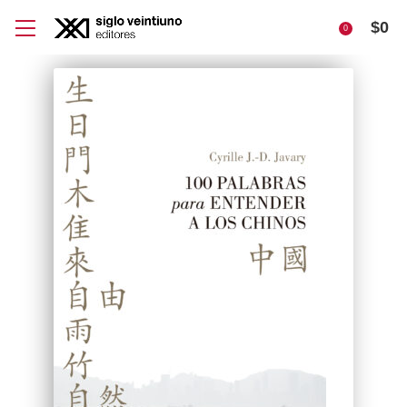
$
0
0