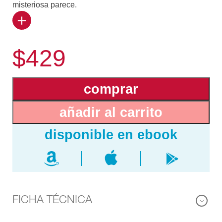
misteriosa parece.
Para abrirnos las puertas del universo y del modo de
pensar de los chinos, Cyrille J.-D. Javary se ha
$429
entregado a una especie de inventario a la Prévert
contando las...
comprar
mil y una historias que contienen los ideogramas.
Concebidos hace treinta y cinco siglos, y permanecido
añadir al carrito
sin cambio en sus principios, estos signos, que son
dibujos de ideas, transmiten valores siguiendo una
lógica singular. ¿Cómo hacen los chinos para escribir
los productos de la modernidad como Coca-Cola, e-
mail o láser? ¿Qué caracteres utilizan para designar las
ideas nacidas en Occidente como “república”, “juegos
olímpicos” o “libertad”? Y ¿cómo se escribe México?
FICHA TÉCNICA
A este juego divertido e instructivo nos invita Cyrille J.-
D. Javary: descubrir las múltiples facetas de un país por