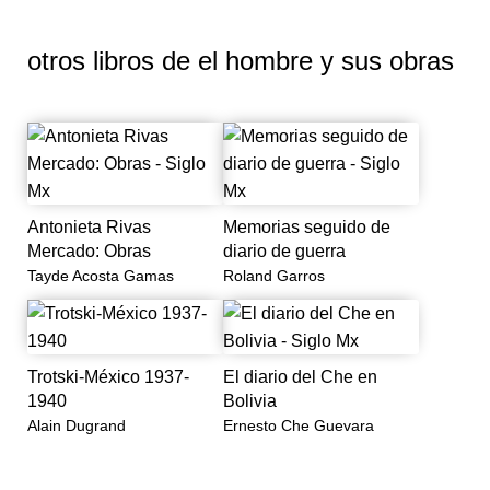
para el octogésimo aniversario del escritor, pero ha sido
sustancialmente ampliado con diez nuevos capítulos,
otros libros de
el hombre y sus obras
cuya acción conduce cronológicamente hasta el final
dramático de la vida del viejo.
Antonieta Rivas
Memorias seguido de
Mercado: Obras
diario de guerra
Tayde Acosta Gamas
Roland Garros
Trotski-México 1937-
El diario del Che en
1940
Bolivia
Alain Dugrand
Ernesto Che Guevara