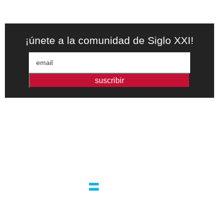
¡únete a la comunidad de Siglo XXI!
suscribir
Editorial independiente de pensamiento crítico y ensayos de
intervención. Libros para interrogar el presente.
la editorial
argentina
guatemala 4824 C1425bup – CABA
tel +54 11 4770 9090