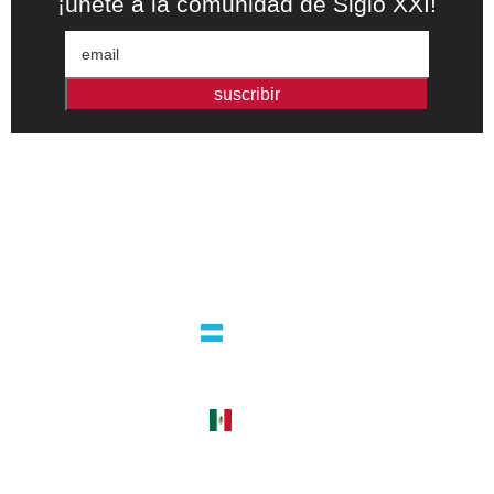
¡únete a la comunidad de Siglo XXI!
suscribir
Editorial independiente de pensamiento crítico y ensayos de
intervención. Libros para interrogar el presente.
la editorial
argentina
guatemala 4824 C1425bup – CABA
tel +54 11 4770 9090
méxico
cerro del agua 248 del. coyoacán
04310 – cdmx