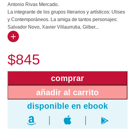
Antonio Rivas Mercado.
La integrante de los grupos literarios y artísticos: Ulises
y Contemporáneos. La amiga de tantos personajes:
Salvador Novo, Xavier Villaurrutia, Gilber...
to Owen, Federico García Lorca, Alfonso Reyes, Manuel
Rodríguez Lozano, Julio Castellanos, Emilio Amero,
$845
Arturo Pani, Mariano Azuela, Gabriela Mistral. La pareja
sentimental de José Vasconcelos. La escritora y
traductora. La actriz y directora teatral. La profesora
comprar
universitaria. La auspiciadora de tantos proyectos
culturales.
añadir al carrito
Cuando en 1987 apareció́ el libro Obras Completas de
Antonieta Rivas Mercado, aún no se advertía la
importancia literaria de Antonieta, sólo se sabía de ella
que fue una “mecenas” que apoyó a los integrantes del
grupo Contemporáneos. Ahora, después de tres
décadas, reconocemos su verdadero valor, su