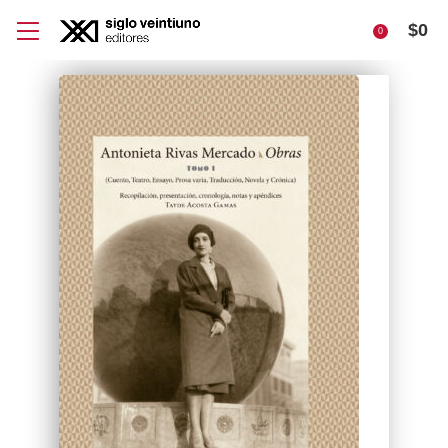
$
0
0