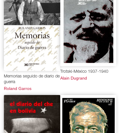
géneros de Cuento, Teatro, Ensayo, Prosa varia,
Traducción, Novela y Crónica. Además, presentamos
una cronología de su vida y una serie de imágenes para
ilustrar las diferentes etapas de Antonieta.
Tayde Acosta Gamas Septiembre 2018
Trotski-México 1937-1940
Memorias seguido de diario de
Alain Dugrand
guerra
Roland Garros