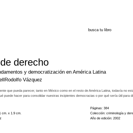
 de derecho
ndamentos y democratización en América Latina
ll
Rodolfo Vázquez
ente que pueda parecer, tanto en México como en el resto de América Latina, todavía no est
é puede hacer para consolidar nuestras incipientes democracias o por qué sería útil para dis
Páginas: 384
1 cm. x 1.9 cm.
Colección: criminología y de
co como en el resto de América Latina, todavía no están claros ni siquiera los fundamentos
z
Año de edición: 2002
as incipientes democracias o por qué sería útil para disminuir nuestros índices de violencia c