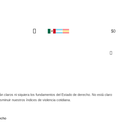
$
0
0
án claros ni siquiera los fundamentos del Estado de derecho. No está claro
minuir nuestros índices de violencia cotidiana.
recho
 del Estado de derecho. No está claro su contenido mismo, qué puede hacer
otidiana.