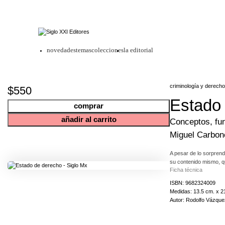
novedades
temas
colecciones
la editorial
criminología y derecho
$550
Estado
comprar
añadir al carrito
Conceptos, fu
Miguel Carbone
A pesar de lo sorprend
su contenido mismo, qu
Ficha técnica
...
ISBN: 9682324009
Medidas: 13.5 cm. x 2
parecer, tanto en Méxi
Autor: Rodolfo Vázque
para consolidar nuestr