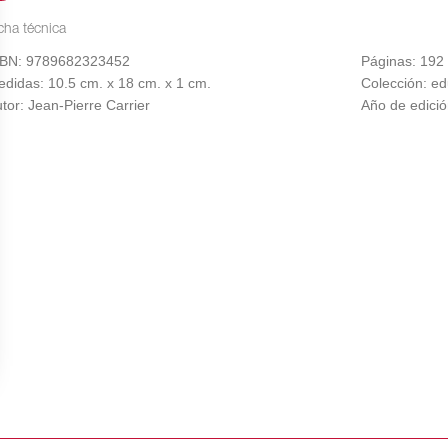
 razonable? Jean-Pierre Carrier intenta aquí responder a estos
erminológico señala con agudeza los desafíos de los multimedi
cha técnica
rada de pedagogo los recursos bibliográficos disponibles. En fi
SBN: 9789682323452
Páginas: 192
cumental no podrían pasar por alto los valiosos motores de inve
didas: 10.5 cm. x 18 cm. x 1 cm.
Colección: e
tor: Jean-Pierre Carrier
Año de edici