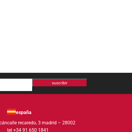
suscribir
españa
acán
calle recaredo, 3 madrid – 28002
tel +34 91 650 1841