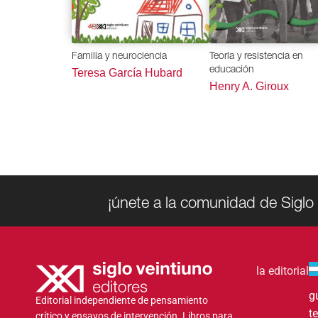
Familia y neurociencia
Teoría y resistencia en
educación
Teresa García Hubard
Henry A. Giroux
¡únete a la comunidad de Siglo 
la editorial
g
Editorial independiente de pensamiento
t
crítico y ensayos de intervención. Libros para