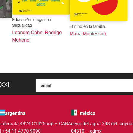
Educación Integral en
Sexualidad
El niño en la familia
Leandro Cahn, Rodrigo
Maria Montessori
Moheno
XXI!
argentina
méxico
uatemala 4824 C1425bup – CABA
cerro del agua 248 del. coyo
el +54 11 4770 9090
04310 – cdmx