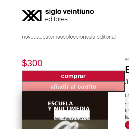
novedades
temas
colecciones
la editorial
e
$300
comprar
J
añadir al carrito
L
ac
p
l