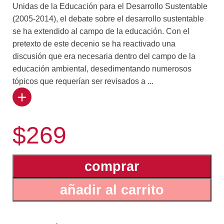
Unidas de la Educación para el Desarrollo Sustentable
(2005-2014), el debate sobre el desarrollo sustentable
se ha extendido al campo de la educación. Con el
pretexto de este decenio se ha reactivado una
discusión que era necesaria dentro del campo de la
educación ambiental, desedimentando numerosos
tópicos que requerían ser revisados a ...
profundidad, no sólo debido a la lábil y vertiginosa
realidad de los tiempos actuales, sino por los precarios
$269
resultados de los procesos educativos de cara al
problema del progresivo deterioro de nuestro entorno
vital.
comprar
Dichos resultados han sido consecuencia de
numerosos factores, nos corresponde revisar por qué
añadir al carrito
los procesos educativos han operado dentro de la
gestión ambiental con una perspectiva eminentemente
instrumental. Y, por qué en la gestión educativa, la