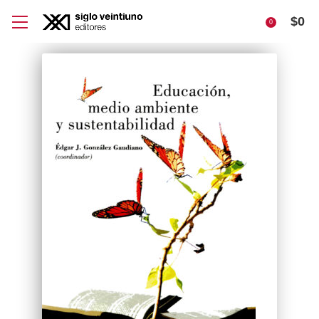
$
0
0