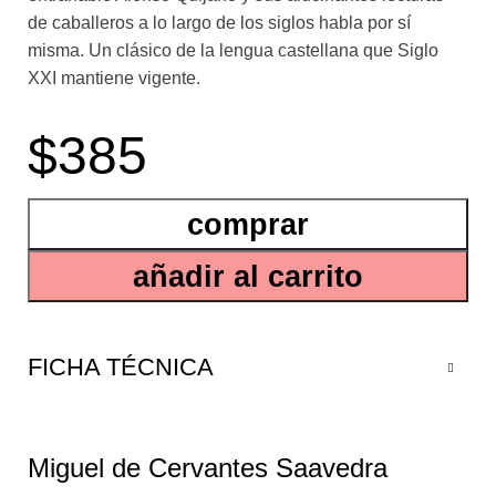
de caballeros a lo largo de los siglos habla por sí
misma. Un clásico de la lengua castellana que Siglo
XXI mantiene vigente.
...
$385
ol, escrita por Miguel de Cervantes, que marcó el hito
de su época y las precedentes. La permanencia del
comprar
entrañable Alonso Quijano y sus alucinantes lecturas
de caballeros a lo largo de los siglos habla por sí
añadir al carrito
misma. Un clásico de la lengua castellana que Siglo
XXI mantiene vigente.
FICHA TÉCNICA
Miguel de Cervantes Saavedra