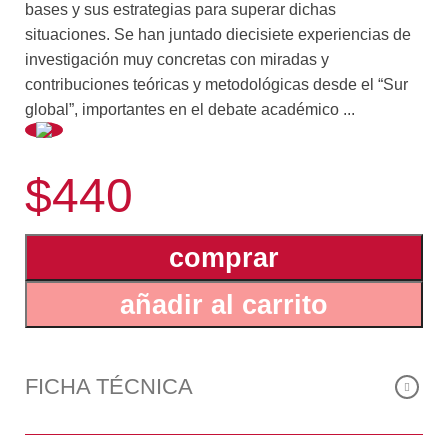
bases y sus estrategias para superar dichas
situaciones. Se han juntado diecisiete experiencias de
investigación muy concretas con miradas y
contribuciones teóricas y metodológicas desde el “Sur
global”, importantes en el debate académico ...
y de prácticas y políticas públicas relevantes. Se ha
$440
construido conocimiento sobre las poblaciones en
cuestión y, en algunos casos, conjuntamente con las
comunidades y sus integrantes, abandonando la mirada
comprar
tradicionalmente estado-céntrica que, al respecto,
existe sobre el tema. No se niega la importancia del rol
añadir al carrito
del Estado, que lo tiene y debe tener en estos temas.
No es un texto, igualmente, que idealiza las respuestas
comunitarias y la capacidad de resiliencia de las
personas frente a las violencias, casi como único
FICHA TÉCNICA
camino que se debería tomar después de un sinnúmero
de fracasos que se acumulan en varias de las políticas