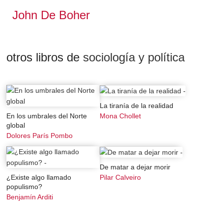
públicas de seguridad y justicia en la región. Al
John De Boher
contrario, se reconoce la importancia de muchas
iniciativas nuevas y sobresalientes del Estado. Se
busca construir un marco de referencia que facilite la
complementariedad entre ambos sectores, el Estado y
otros libros de
sociología y política
la sociedad, sin caer -nuevamente- en un romanticismo.
La tiranía de la realidad
En los umbrales del Norte
Mona Chollet
global
Dolores París Pombo
De matar a dejar morir
¿Existe algo llamado
Pilar Calveiro
populismo?
Benjamín Arditi