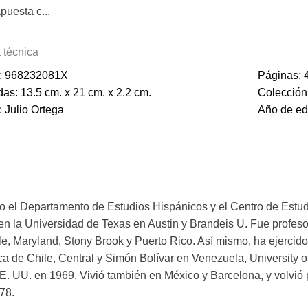
puesta c...
 que pretende señalar el rumbo por el cual, según su vaticinio,
 técnica
os que una antología presupone, este último es obviamente el m
: 968232081X
Páginas: 
atura latinoamericana, ha invertido los términos y nos ofrece en 
as: 13.5 cm. x 21 cm. x 2.2 cm.
Colección:
certidumbre del siglo XX al XXI, Ortega antologa el género cuent
: Julio Ortega
Año de ed
istas y por sus respectivos cuentos, no como promesa sino como
 de ellos menos de 40. Nadie busque en este “almanaque del por
as lo define su autor- una jerarquía de naciones: América Lati
nacionalidad” y un “mapa de migraciones”. Tampoco se busquen t
ncias culturales. Stendhal decía que él escribía para alcanzar e
tora posibilidad de verificar, en plazo considerablemente meno
o el Departamento de Estudios Hispánicos y el Centro de Estud
 Ortega (Perú, 1942) ha estudiado los movimientos de innovació
en la Universidad de Texas en Austin y Brandeis U. Fue profeso
noamericana, La contemplación y la fiesta (1969), hasta sus rec
lle, Maryland, Stony Brook y Puerto Rico. Así mismo, ha ejercid
y El Equilibrista, 1995), y de la posmodernidad, El principio 
 de Chile, Central y Simón Bolívar en Venezuela, University o
én ha documentado las rutas de lo nuevo, desde convergencias
EE. UU. en 1969. Vivió también en México y Barcelona, y volvió
dalo (Tusquets, 1974) hasta su Antología de la poesía latinoame
978.
 cuento latinoamericano (NORTE, 1991). Con su Antología del c