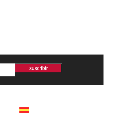
suscribir
españa
calle recaredo, 3 madrid –
28002
tel +34 91 650 1841