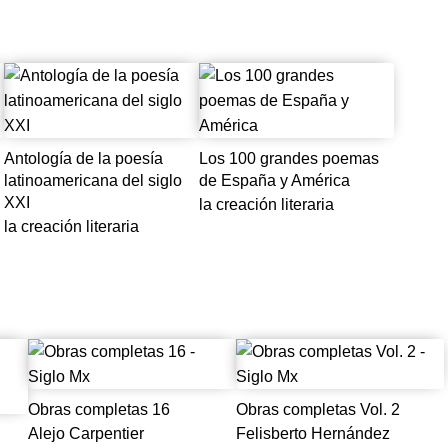
s y Antología de la poesía latinoamericana del siglo XXI: El tur
arios donde empezar a leer la literatura venidera. Almanaques 
nir, estos libros quieren ser “intervenciones” críticas en el paisaj
Antología de la poesía
Los 100 grandes poemas
latinoamericana del siglo
de España y América
XXI
la creación literaria
la creación literaria
Obras completas 16
Obras completas Vol. 2
Alejo Carpentier
Felisberto Hernández