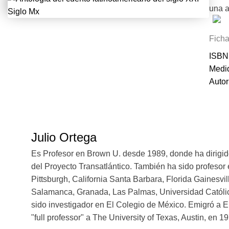
una a
on la
Ficha
riesg
ISBN
liter
Medid
de in
Autor
cuent
mitad
maner
inter
tende
Julio Ortega
seduc
Es Profesor en Brown U. desde 1989, donde ha dirigid
Julio
del Proyecto Transatlántico. También ha sido profesor 
hispa
Pittsburgh, California Santa Barbara, Florida Gainesvi
UNAM 
Salamanca, Granada, Las Palmas, Universidad Católica
Tambi
sido investigador en El Colegio de México. Emigró a 
escán
"full professor" a The University of Texas, Austin, en 1
Nuevo