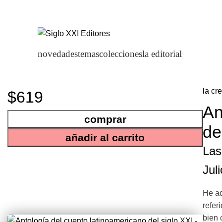
novedades
temas
colecciones
la editorial
la cre
$619
An
comprar
de
añadir al carrito
Las
Jul
He aq
refer
bien 