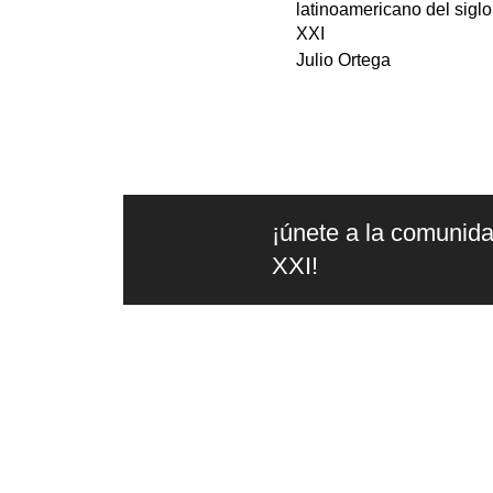
latinoamericano del siglo
XXI
Julio Ortega
¡únete a la comunida
XXI!
la
edit
Editorial independiente de
pensamiento crítico y ensayos de
intervención. Libros para interrogar