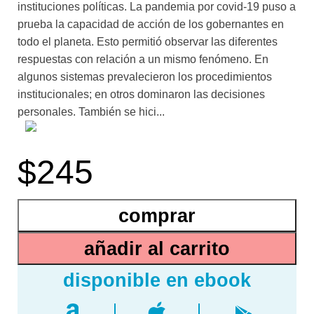
instituciones políticas. La pandemia por covid-19 puso a
prueba la capacidad de acción de los gobernantes en
todo el planeta. Esto permitió observar las diferentes
respuestas con relación a un mismo fenómeno. En
algunos sistemas prevalecieron los procedimientos
institucionales; en otros dominaron las decisiones
personales. También se hici...
eron ostensibles realidades sociales, como la
$245
desigualdad. México ejemplifica los problemas de
desigualdad y de ejercicio hegemónico del poder. En la
fase que siga a la crisis habrá que corregir la
comprar
concentración del poder, que propicia corrupción e
ineptitud, y fortalecer las vías democráticas de ejercicio
añadir al carrito
del poder. El autor de esta obra
se refiere al constitucionalismo crítico como el que es
capaz de atender las expectativas de una sociedad
plural y de diseñar instituciones democráticas