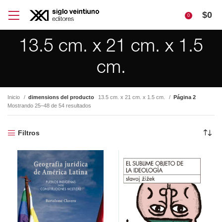
$
0
0
13.5 cm. x 21 cm. x 1.5
cm.
Inicio
dimensions del producto
13.5 cm. x 21 cm. x 1.5 cm.
Página 2
Mostrando 25–48 de 54 resultados
Filtros