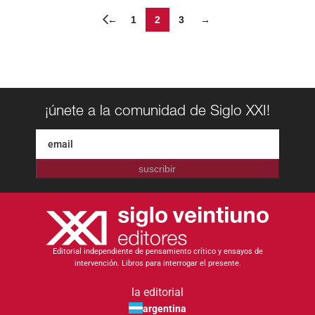
←
1
2
3
→
¡únete a la comunidad de Siglo XXI!
suscribir
Editorial independiente de pensamiento crítico y ensayos de
intervención. Libros para interrogar el presente.
la editorial
argentina