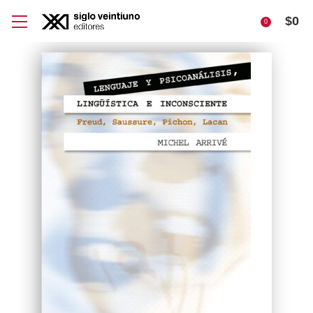
$
0
0