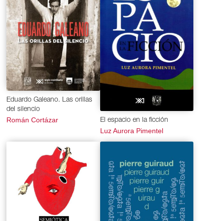
Eduardo Galeano. Las orillas
del silencio
Román Cortázar
El espacio en la ficción
Luz Aurora Pimentel