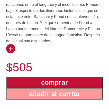
relaciones entre el lenguaje y el inconsciente. Primero
bajo el aspecto de dos itinerarios históricos: el que se
establece entre Saussure y Freud con la intervención,
después de Lacan. Y el que serpentea de Freud a
Lacan por intermedio del libro de Damourette y Pichon
L’essai de grammaire de la langue française. Después
de lo cual son estudiados...
tres problemas específicos: el sentido opuesto de las
palabras, las fórmulas negativas de Lacan sobre la
$505
relación sexual y el metalenguaje, y finalmente, el
problema del estilo en sus relaciones con el
inconsciente.
comprar
añadir al carrito