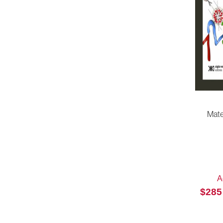
Criminología y Derecho
Cuadernos del seminario de problemas
científicos y filosóficos de la UNAM
Cultura y Creación intelectual
Derecho y Política
Diccionarios
Diseño y Comunicación
Economía y Demografía
Mat
Educación
Educación que aprende
Educación que ladra
Educación sin fronteras
A
$
285
El hombre y sus obras
El mundo del siglo XXI