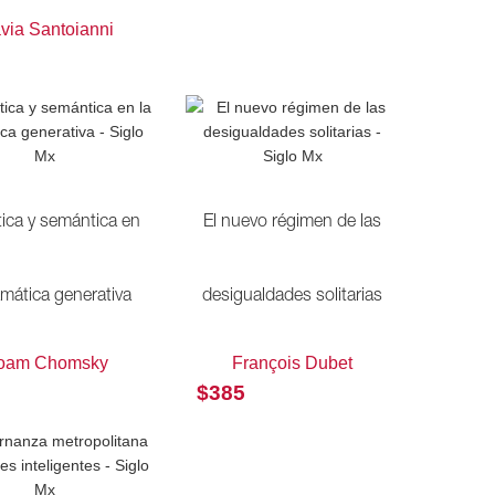
avia Santoianni
tica y semántica en
El nuevo régimen de las
amática generativa
desigualdades solitarias
oam Chomsky
François Dubet
$
385