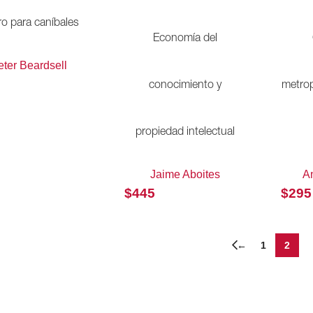
ro para caníbales
Economía del
eter Beardsell
conocimiento y
metrop
propiedad intelectual
Jaime Aboites
A
$
445
$
295
←
1
2