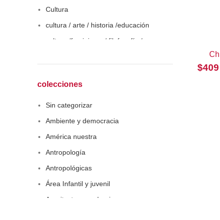
Cultura
cultura / arte / historia /educación
cultura /feminismo / filofosofía /
sociología
Ch
$
409
Derecho
Economía
colecciones
Educaciòn
Sin categorizar
Estadística
Ambiente y democracia
Feminismo
América nuestra
Filosofía social
Antropología
Historia
Antropológicas
Lingüística
Área Infantil y juvenil
Literatura infantil
Arquitectura y urbanismo
Medioambiente
Arte y pensamiento