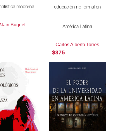
nalística moderna
educación no formal en
Alain Buquet
América Latina
Carlos Alberto Torres
$
375