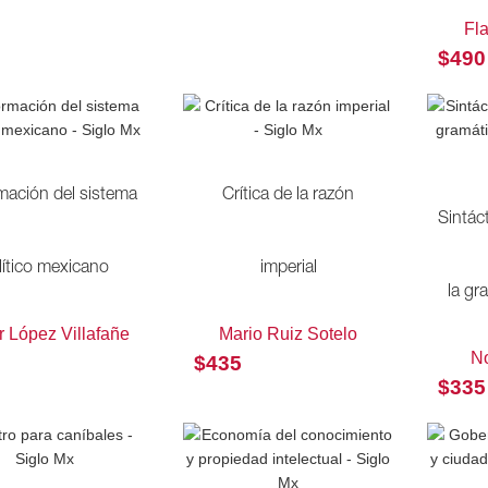
Fl
$
490
mación del sistema
Crítica de la razón
Sintác
lítico mexicano
imperial
la gr
r López Villafañe
Mario Ruiz Sotelo
N
$
435
$
335