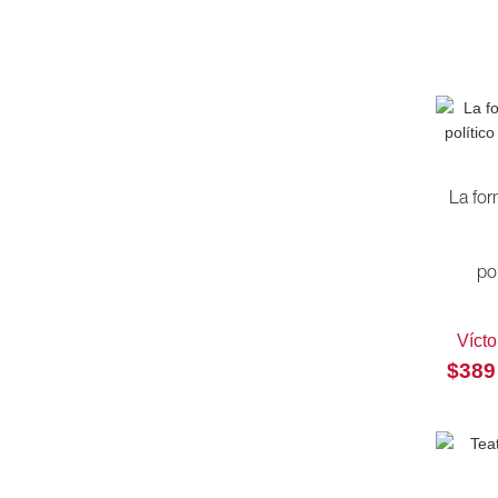
Enciclopedia de conocimientos
fundamentales
Escuchar con los ojos
Filosofía
Filósofos en 90 minutos
Hacer historia
La for
Historia
Historia de la cuestión agraria mexicana
po
Historia de la filosofía
Historia de la tecnología
Vícto
Historia de las religiones
$
389
Historia inmediata
Historia universal
Historia y Cultura
La clase obrera en la historia de México