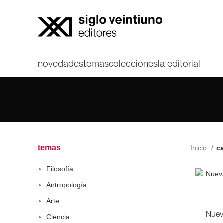
novedades
temas
colecciones
la editorial
temas
Inicio
c
Filosofía
Antropología
Arte
Nuev
Ciencia