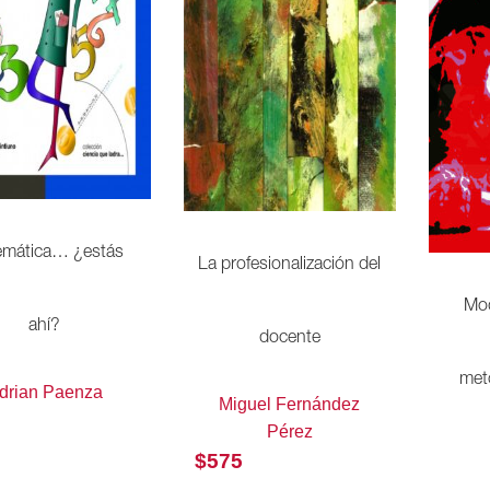
emática… ¿estás
La profesionalización del
Mod
ahí?
docente
met
drian Paenza
Miguel Fernández
Pérez
$
575