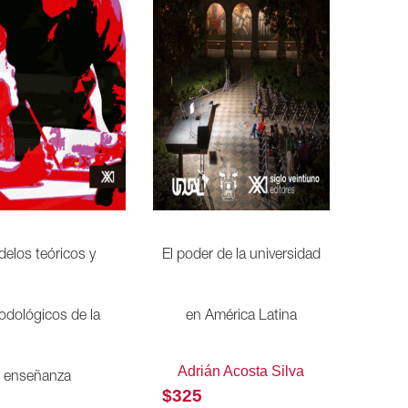
elos teóricos y
El poder de la universidad
odológicos de la
en América Latina
Adrián Acosta Silva
enseñanza
$
325