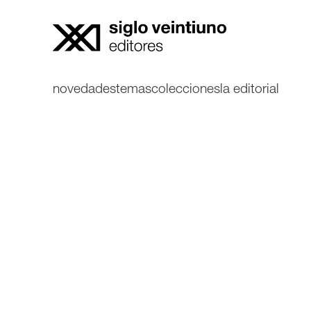
novedades
temas
colecciones
la editorial