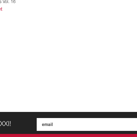
s Vol. 16
t
XXI!