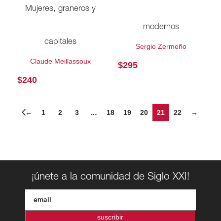
Mujeres, graneros y
modernos
capitales
Sergio Zermeño
Claude Meillassoux
$
295
$
240
←
1
2
3
…
18
19
20
21
22
→
¡únete a la comunidad de Siglo XXI!
suscribir