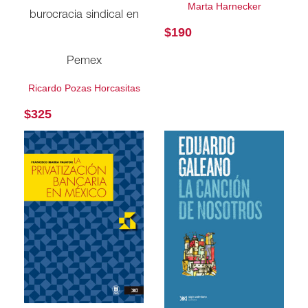
Marta Harnecker
burocracia sindical en
$
190
Pemex
Ricardo Pozas Horcasitas
$
325