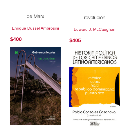
de Marx
revolución
Enrique Dussel Ambrosini
Edward J. McCaughan
$
400
$
405