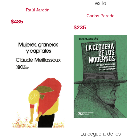
exilio
Raúl Jardón
Carlos Pereda
$
485
$
235
La ceguera de los