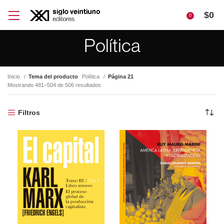
$
0
0
Política
Inicio
Tema del producto
Política
Página 21
Mostrando 481–504 de 506 resultados
Filtros